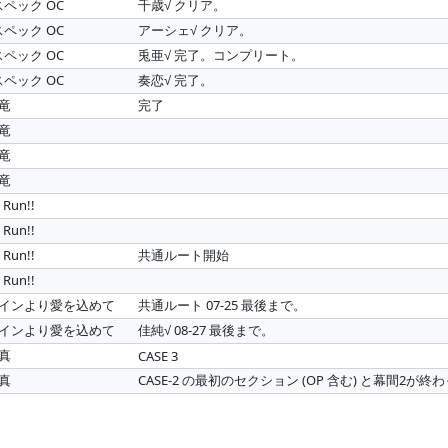
スペック OC
千歳√ クリア。
スペック OC
アーシェ√ クリア。
スペック OC
兎亜√ 完了。コンプリート。
スペック OC
奏恋√ 完了。
河竜
完了
河竜
河竜
河竜
Run!!
Run!!
Run!!
共通ルート開始
Run!!
タインより愛を込めて
共通ルート 07-25 最後まで。
タインより愛を込めて
佳純√ 08-27 最後まで。
写真
CASE 3
写真
CASE-2 の最初のセクション (OP 含む) と幕間2が終わ