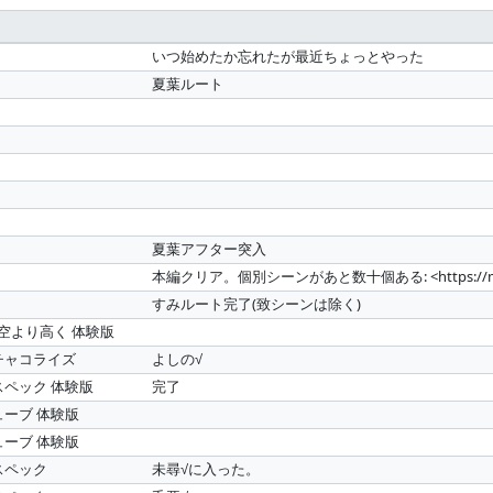
いつ始めたか忘れたが最近ちょっとやった
夏葉ルート
夏葉アフター突入
本編クリア。個別シーンがあと数十個ある: <https://mastodon
すみルート完了(致シーンは除く)
る空より高く 体験版
チャコライズ
よしの√
スペック 体験版
完了
ューブ 体験版
ューブ 体験版
スペック
未尋√に入った。