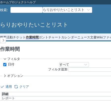
ホーム
プロジェクト
ヘルプ
らりおやりたいことリスト
検索
:
らりおやりたいことリスト
概要
活動
チケット
作業時間
ガントチャート
カレンダー
ニュース
文書
Wiki
ファ
作業時間
フィルタ
日付
フィルタ追加
オプション
適用
クリア
詳細
レポート