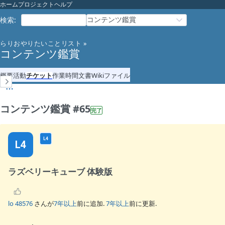
ホーム
プロジェクト
ヘルプ
コンテンツ鑑賞
検索
:
らりおやりたいことリスト
»
コンテンツ鑑賞
概要
活動
チケット
作業時間
文書
Wiki
ファイル
コンテンツ鑑賞 #65
完了
L4
L4
ラズベリーキューブ 体験版
lo 48576
さんが
7年以上
前に追加.
7年以上
前に更新.