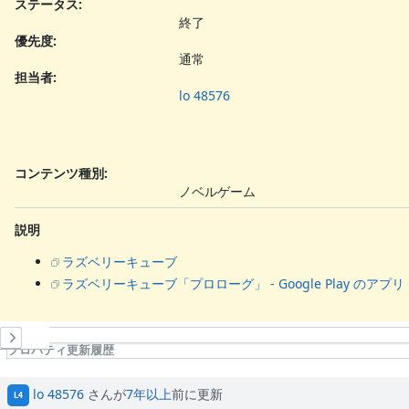
ステータス:
終了
優先度:
通常
担当者:
lo 48576
コンテンツ種別
:
ノベルゲーム
説明
ラズベリーキューブ
ラズベリーキューブ「プロローグ」 - Google Play のアプリ
履歴
プロパティ更新履歴
作業時間
lo 48576
さんが
7年以上
前に更新
L4