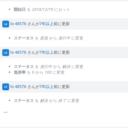
開始日
を
2018/12/19
にセット
lo 48576
さんが
7年以上
前に更新
L4
ステータス
を
新規
から
進行中
に変更
lo 48576
さんが
7年以上
前に更新
L4
ステータス
を
進行中
から
解決
に変更
進捗率
を
0
から
100
に変更
lo 48576
さんが
7年以上
前に更新
L4
ステータス
を
解決
から
終了
に変更