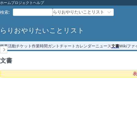
ホーム
プロジェクト
ヘルプ
らりおやりたいことリスト
検索
:
らりおやりたいことリスト
概要
活動
チケット
作業時間
ガントチャート
カレンダー
ニュース
文書
Wiki
ファ
文書