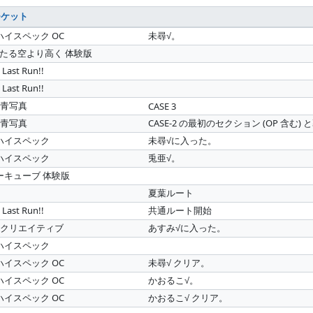
チケット
ハイスペック OC
未尋√。
わたる空より高く 体験版
ast Run!!
ast Run!!
の青写真
CASE 3
の青写真
CASE-2 の最初のセクション (OP 含む)
マハイスペック
未尋√に入った。
マハイスペック
兎亜√。
リーキューブ 体験版
夏葉ルート
ast Run!!
共通ルート開始
シクリエイティブ
あすみ√に入った。
マハイスペック
ハイスペック OC
未尋√ クリア。
ハイスペック OC
かおるこ√。
ハイスペック OC
かおるこ√ クリア。