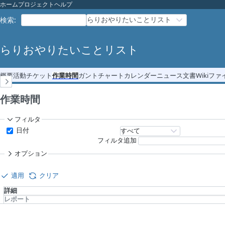
ホーム
プロジェクト
ヘルプ
らりおやりたいことリスト
検索
:
らりおやりたいことリスト
概要
活動
チケット
作業時間
ガントチャート
カレンダー
ニュース
文書
Wiki
ファ
作業時間
フィルタ
日付
フィルタ追加
オプション
適用
クリア
詳細
レポート