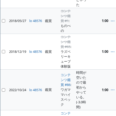
た
コンテ
ンツ鑑
2018/05/27
lo 48576
鑑賞
賞 #1
:
1:00
ものべ
の
コンテ
ンツ鑑
賞 #65
:
2018/12/19
lo 48576
鑑賞
ラズベ
1:00
リーキ
ューブ
体験版
時間が
コンテ
空いた
ンツ鑑
ので最
賞 #86
:
初から
鑑賞
ワガマ
2022/10/24
lo 48576
1:00
やって
マハイ
いる。
スペッ
(-3.0時
ク
間)
コンテ