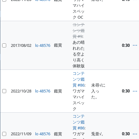
ファイル
マハイ
スペッ
全般
ク OC
ホーム
コンテ
ンツ鑑
プロジェクト
賞 #9
:
あの晴
鑑賞
2017/08/02
lo 48576
0:30
ヘルプ
れわた
る空よ
プロフィール
り高く
体験版
ログイン
コンテ
ンツ鑑
賞 #86
:
未尋√に
2022/10/28
lo 48576
鑑賞
ワガマ
入っ
0:30
マハイ
た。
スペッ
ク
コンテ
ンツ鑑
賞 #86
:
2022/11/09
lo 48576
鑑賞
ワガマ
兎亜√。
0:30