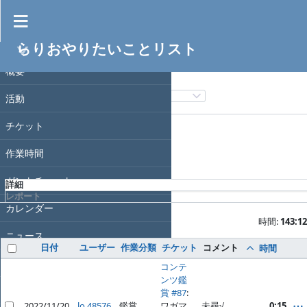
作業時間
らりおやりたいことリスト
フィルタ
プロジェクト
日付
概要
フィルタ追加
活動
オプション
チケット
作業時間
適用
クリア
ガントチャート
詳細
レポート
カレンダー
時間:
143:12
ニュース
日付
ユーザー
作業分類
チケット
コメント
時間
文書
コンテ
ンツ鑑
Wiki
賞 #87
:
2022/11/20
lo 48576
鑑賞
ワガマ
未尋√。
0:15