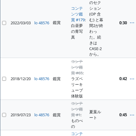
のセク
コンテ
ション
ンツ鑑
(OP 含
賞 #179
:
む) と幕
鑑賞
2022/03/03
lo 48576
0:30
白昼夢
間2が終
の青写
わっ
真
た。続
きは
CASE-2
から。
コンテ
ンツ鑑
賞 #65
:
2018/12/20
lo 48576
鑑賞
ラズベ
0:42
リーキ
ューブ
体験版
コンテ
ンツ鑑
夏葉ル
2019/07/23
lo 48576
鑑賞
賞 #1
:
0:45
ート
ものべ
の
コンテ