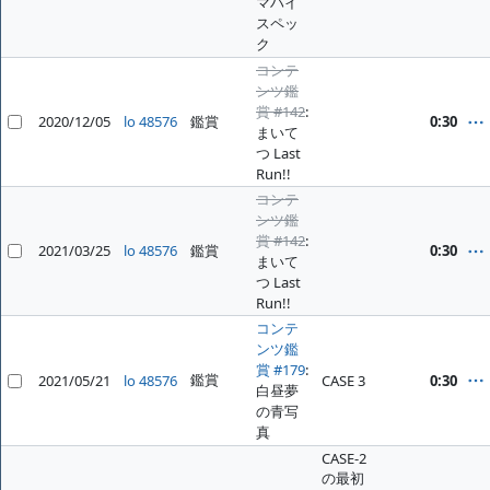
マハイ
スペッ
ク
コンテ
ンツ鑑
賞 #142
:
2020/12/05
lo 48576
鑑賞
0:30
まいて
つ Last
Run!!
コンテ
ンツ鑑
賞 #142
:
2021/03/25
lo 48576
鑑賞
0:30
まいて
つ Last
Run!!
コンテ
ンツ鑑
賞 #179
:
鑑賞
2021/05/21
lo 48576
CASE 3
0:30
白昼夢
の青写
真
CASE-2
の最初