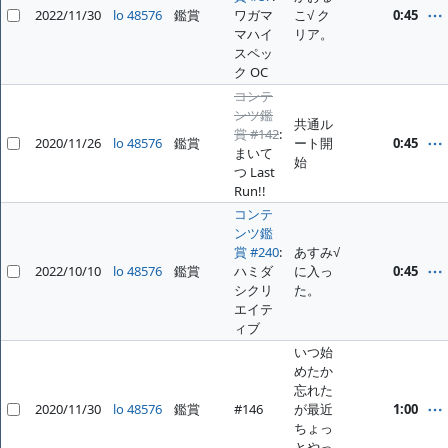
2022/11/30
lo 48576
鑑賞
ワガマ
こ√ ク
0:45
マハイ
リア。
スペッ
ク OC
コンテ
ンツ鑑
共通ル
賞 #142
:
2020/11/26
lo 48576
鑑賞
ート開
0:45
まいて
始
つ Last
Run!!
コンテ
ンツ鑑
賞 #240
:
あすみ√
2022/10/10
lo 48576
鑑賞
ハミダ
に入っ
0:45
シクリ
た。
エイテ
ィブ
いつ始
めたか
忘れた
2020/11/30
lo 48576
鑑賞
#146
が最近
1:00
ちょっ
とやっ