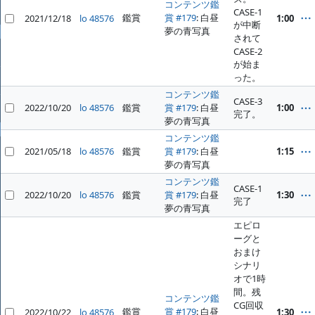
コンテンツ鑑
ファイル
CASE-1
鑑賞
賞 #179
: 白昼
2021/12/18
lo 48576
1:00
が中断
夢の青写真
全般
されて
CASE-2
ホーム
が始ま
った。
プロジェクト
コンテンツ鑑
CASE-3
2022/10/20
lo 48576
鑑賞
賞 #179
: 白昼
1:00
ヘルプ
完了。
夢の青写真
プロフィール
コンテンツ鑑
ログイン
2021/05/18
lo 48576
鑑賞
賞 #179
: 白昼
1:15
夢の青写真
コンテンツ鑑
CASE-1
2022/10/20
lo 48576
鑑賞
賞 #179
: 白昼
1:30
完了
夢の青写真
エピロ
ーグと
おまけ
シナリ
オで1時
間。残
コンテンツ鑑
CG回収
鑑賞
賞 #179
: 白昼
2022/10/22
lo 48576
1:30