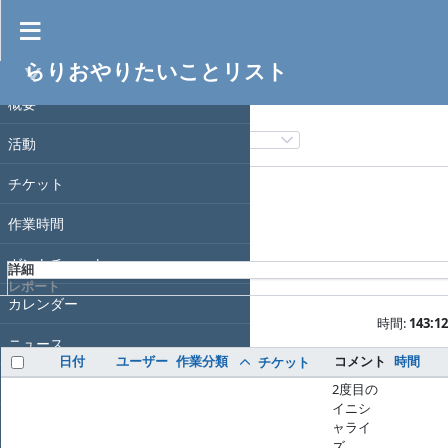
作業時間
らりおやりたいことリスト
フィルタ
プロジェクト
日付
概要
フィルタ追加
活動
オプション
チケット
作業時間
適用
クリア
ガントチャート
詳細
レポート
カレンダー
時間:
143:12
ニュース
日付
ユーザー
作業分類
コメント
時間
チケット
文書
2度目の
イニシ
Wiki
ャライ
ズ。