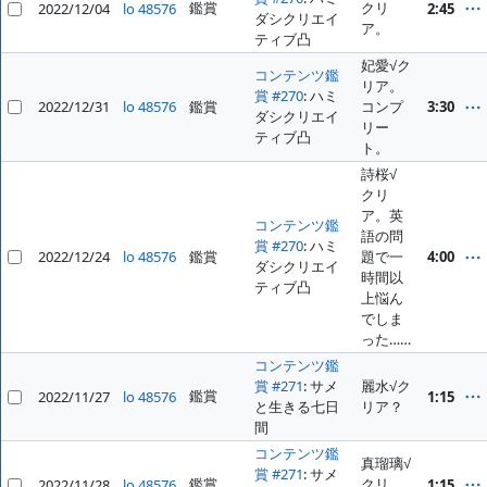
鑑賞
クリ
2022/12/04
lo 48576
2:45
ダシクリエイ
ア。
ティブ凸
妃愛√ク
コンテンツ鑑
リア。
賞 #270
: ハミ
2022/12/31
lo 48576
鑑賞
コンプ
3:30
ダシクリエイ
リー
ティブ凸
ト。
詩桜√
クリ
ア。英
コンテンツ鑑
語の問
賞 #270
: ハミ
2022/12/24
lo 48576
鑑賞
題で一
4:00
ダシクリエイ
時間以
ティブ凸
上悩ん
でしま
った……
コンテンツ鑑
賞 #271
: サメ
麗水√ク
鑑賞
2022/11/27
lo 48576
1:15
と生きる七日
リア？
間
コンテンツ鑑
真瑠璃√
賞 #271
: サメ
鑑賞
クリ
2022/11/28
lo 48576
1:15