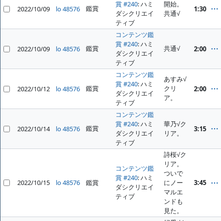
賞 #240
: ハミ
開始。
鑑賞
2022/10/09
lo 48576
1:30
ダシクリエイ
共通√
ティブ
コンテンツ鑑
賞 #240
: ハミ
鑑賞
共通√
2022/10/09
lo 48576
2:00
ダシクリエイ
ティブ
コンテンツ鑑
あすみ√
賞 #240
: ハミ
鑑賞
クリ
2022/10/12
lo 48576
2:00
ダシクリエイ
ア。
ティブ
コンテンツ鑑
賞 #240
: ハミ
華乃√ク
鑑賞
2022/10/14
lo 48576
3:15
ダシクリエイ
リア。
ティブ
詩桜√ク
リア。
コンテンツ鑑
ついで
賞 #240
: ハミ
2022/10/15
lo 48576
鑑賞
にノー
3:45
ダシクリエイ
マルエ
ティブ
ンドも
見た。