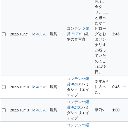
完了。
全ク
リ。……
と思っ
たがエ
コンテンツ鑑
ピロー
鑑賞
賞 #179
: 白昼
グとお
2022/10/21
lo 48576
3:45
夢の青写真
まけシ
ナリオ
が残っ
ていた
のでこ
れは後
日。
コンテンツ鑑
あすみ√
賞 #240
: ハミ
鑑賞
に入っ
2022/10/10
lo 48576
0:45
ダシクリエイ
た。
ティブ
コンテンツ鑑
賞 #240
: ハミ
鑑賞
華乃√
2022/10/13
lo 48576
1:00
ダシクリエイ
ティブ
コンテンツ鑑