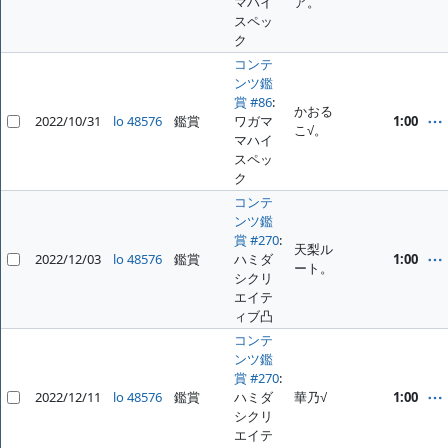
マハイ
ア。
スペッ
ク
コンテ
ンツ鑑
賞 #86
:
かおる
2022/10/31
lo 48576
鑑賞
ワガマ
1:00
こ√。
マハイ
スペッ
ク
コンテ
ンツ鑑
賞 #270
:
天梨ル
2022/12/03
lo 48576
鑑賞
ハミダ
1:00
ート。
シクリ
エイテ
ィブ凸
コンテ
ンツ鑑
賞 #270
:
2022/12/11
lo 48576
鑑賞
ハミダ
華乃√
1:00
シクリ
エイテ