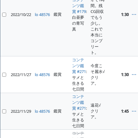
ンツ鑑
間。残
賞 #179
:
CG回収
鑑賞
2022/10/22
lo 48576
1:30
白昼夢
でもう
の青写
少し。
真
これで
本当に
コンプ
リー
ト。
コンテ
ンツ鑑
今度こ
賞 #271
:
そ麗水√
鑑賞
2022/11/27
lo 48576
1:30
サメと
クリ
生きる
ア。
七日間
コンテ
ンツ鑑
遠花√
賞 #271
:
鑑賞
クリ
2022/11/29
lo 48576
1:45
サメと
ア。
生きる
七日間
コンテ