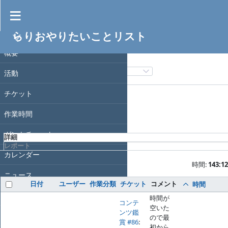
作業時間
らりおやりたいことリスト
フィルタ
プロジェクト
日付
概要
フィルタ追加
活動
オプション
チケット
作業時間
適用
クリア
ガントチャート
詳細
レポート
カレンダー
時間:
143:12
ニュース
日付
ユーザー
作業分類
チケット
コメント
時間
文書
時間が
コンテ
空いた
ンツ鑑
Wiki
ので最
賞 #86
:
初から