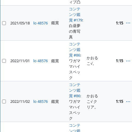
ィブ凸
コンテ
ンツ鑑
賞 #179
:
鑑賞
2021/05/18
lo 48576
1:15
白昼夢
の青写
真
コンテ
ンツ鑑
賞 #86
:
かおる
2022/11/01
lo 48576
鑑賞
ワガマ
1:15
こ√。
マハイ
スペッ
ク
コンテ
ンツ鑑
賞 #86
:
かおる
2022/11/02
lo 48576
鑑賞
ワガマ
こ√ ク
1:15
マハイ
リア。
スペッ
ク
コンテ
ンツ鑑