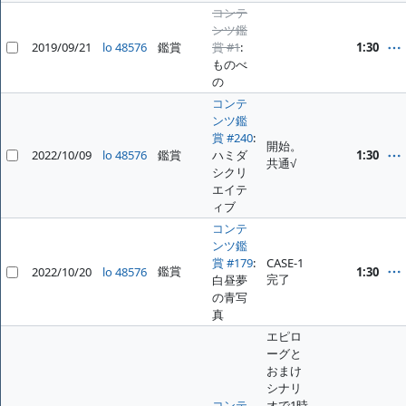
コンテ
ンツ鑑
2019/09/21
lo 48576
鑑賞
賞 #1
:
1:30
ものべ
の
コンテ
ンツ鑑
賞 #240
:
開始。
2022/10/09
lo 48576
鑑賞
ハミダ
1:30
共通√
シクリ
エイテ
ィブ
コンテ
ンツ鑑
賞 #179
:
CASE-1
鑑賞
2022/10/20
lo 48576
1:30
完了
白昼夢
の青写
真
エピロ
ーグと
おまけ
シナリ
コンテ
オで1時