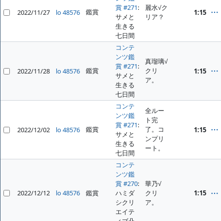
賞 #271
:
麗水√ク
鑑賞
2022/11/27
lo 48576
1:15
サメと
リア？
生きる
七日間
コンテ
ンツ鑑
真瑠璃√
賞 #271
:
鑑賞
クリ
2022/11/28
lo 48576
1:15
サメと
ア。
生きる
七日間
コンテ
全ルー
ンツ鑑
ト完
賞 #271
:
鑑賞
了。コ
2022/12/02
lo 48576
1:15
サメと
ンプリ
生きる
ート。
七日間
コンテ
ンツ鑑
賞 #270
:
華乃√
2022/12/12
lo 48576
鑑賞
ハミダ
クリ
1:15
シクリ
ア。
エイテ
ィブ凸