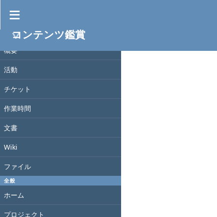
ファイル
コンテンツ鑑賞
プロジェクト
日付
サイズ
DL
チェックサム
ファイル
概要
活動
チケット
作業時間
文書
Wiki
ファイル
全般
ホーム
プロジェクト