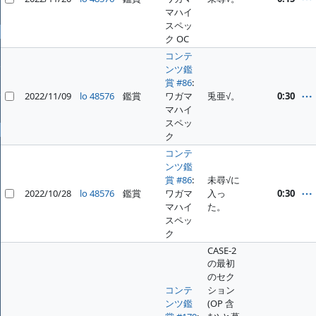
ファイル
マハイ
スペッ
全般
ク OC
ホーム
コンテ
ンツ鑑
プロジェクト
賞 #86
:
2022/11/09
lo 48576
鑑賞
ワガマ
兎亜√。
0:30
ヘルプ
マハイ
スペッ
プロフィール
ク
ログイン
コンテ
ンツ鑑
賞 #86
:
未尋√に
2022/10/28
lo 48576
鑑賞
ワガマ
入っ
0:30
マハイ
た。
スペッ
ク
CASE-2
の最初
のセク
コンテ
ション
ンツ鑑
(OP 含