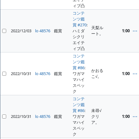
ィブ凸
コンテ
ンツ鑑
賞 #270
:
天梨ル
2022/12/03
lo 48576
鑑賞
ハミダ
1:00
ート。
シクリ
エイテ
ィブ凸
コンテ
ンツ鑑
賞 #86
:
かおる
2022/10/31
lo 48576
鑑賞
ワガマ
1:00
こ√。
マハイ
スペッ
ク
コンテ
ンツ鑑
賞 #86
:
未尋√
2022/10/31
lo 48576
鑑賞
ワガマ
クリ
1:00
マハイ
ア。
スペッ
ク