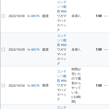
コンテ
ンツ鑑
賞 #86
:
2022/10/30
lo 48576
鑑賞
ワガマ
未尋√。
1:00
マハイ
スペッ
ク
コンテ
ンツ鑑
賞 #86
:
2022/10/29
lo 48576
鑑賞
ワガマ
未尋√。
1:00
マハイ
スペッ
ク
時間が
コンテ
空いた
ンツ鑑
ので最
賞 #86
:
初から
鑑賞
ワガマ
2022/10/24
lo 48576
1:00
やって
マハイ
いる。
スペッ
(-3.0時
ク
間)
コンテ