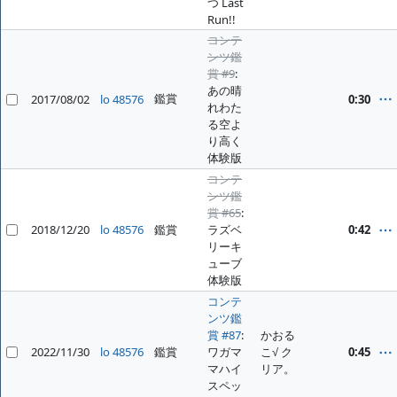
つ Last
Run!!
コンテ
ンツ鑑
賞 #9
:
あの晴
鑑賞
2017/08/02
lo 48576
0:30
れわた
る空よ
り高く
体験版
コンテ
ンツ鑑
賞 #65
:
2018/12/20
lo 48576
鑑賞
ラズベ
0:42
リーキ
ューブ
体験版
コンテ
ンツ鑑
賞 #87
:
かおる
2022/11/30
lo 48576
鑑賞
ワガマ
こ√ ク
0:45
マハイ
リア。
スペッ