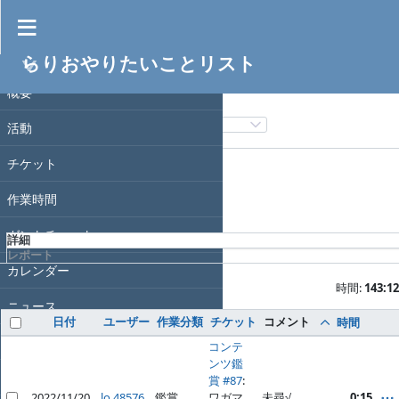
作業時間
らりおやりたいことリスト
フィルタ
プロジェクト
日付
概要
フィルタ追加
活動
オプション
チケット
作業時間
適用
クリア
ガントチャート
詳細
レポート
カレンダー
時間:
143:12
ニュース
日付
ユーザー
作業分類
チケット
コメント
時間
文書
コンテ
ンツ鑑
Wiki
賞 #87
:
2022/11/20
lo 48576
鑑賞
ワガマ
未尋√。
0:15