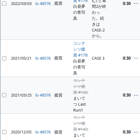
賞 #179
:
む) と幕
鑑賞
2022/03/03
lo 48576
0:30
白昼夢
間2が終
の青写
わっ
真
た。続
きは
CASE-2
から。
コンテ
ンツ鑑
賞 #179
:
鑑賞
2021/05/21
lo 48576
CASE 3
0:30
白昼夢
の青写
真
コンテ
ンツ鑑
賞 #142
:
2021/03/25
lo 48576
鑑賞
0:30
まいて
つ Last
Run!!
コンテ
ンツ鑑
賞 #142
:
2020/12/05
lo 48576
鑑賞
0:30
まいて