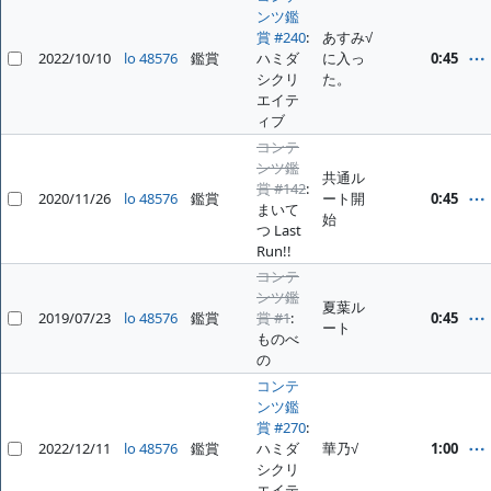
ンツ鑑
賞 #240
:
あすみ√
2022/10/10
lo 48576
鑑賞
ハミダ
に入っ
0:45
シクリ
た。
エイテ
ィブ
コンテ
ンツ鑑
共通ル
賞 #142
:
2020/11/26
lo 48576
鑑賞
ート開
0:45
まいて
始
つ Last
Run!!
コンテ
ンツ鑑
夏葉ル
2019/07/23
lo 48576
鑑賞
賞 #1
:
0:45
ート
ものべ
の
コンテ
ンツ鑑
賞 #270
:
2022/12/11
lo 48576
鑑賞
ハミダ
華乃√
1:00
シクリ
エイテ