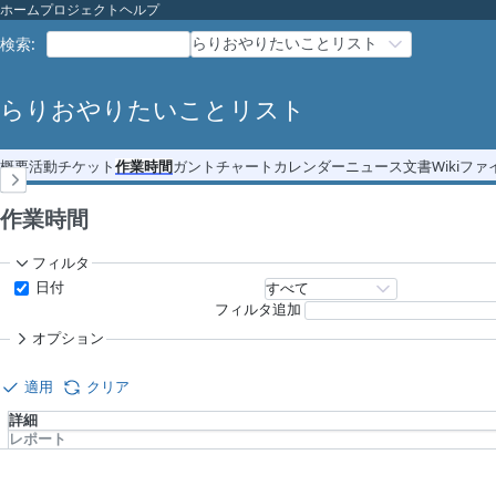
ホーム
プロジェクト
ヘルプ
らりおやりたいことリスト
検索
:
らりおやりたいことリスト
概要
活動
チケット
作業時間
ガントチャート
カレンダー
ニュース
文書
Wiki
ファ
作業時間
フィルタ
日付
フィルタ追加
オプション
適用
クリア
詳細
レポート