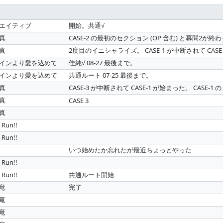
リエイティブ
開始。共通√
写真
CASE-2 の最初のセクション (OP 含む) と幕間2が終わ
写真
2度目のイニシャライズ。 CASE-1 が中断されて CASE
タインより愛を込めて
佳純√ 08-27 最後まで。
タインより愛を込めて
共通ルート 07-25 最後まで。
写真
CASE-3 が中断されて CASE-1 が始まった。 CASE-1
写真
CASE 3
写真
Run!!
Run!!
いつ始めたか忘れたが最近ちょっとやった
Run!!
Run!!
共通ルート開始
河竜
完了
河竜
河竜