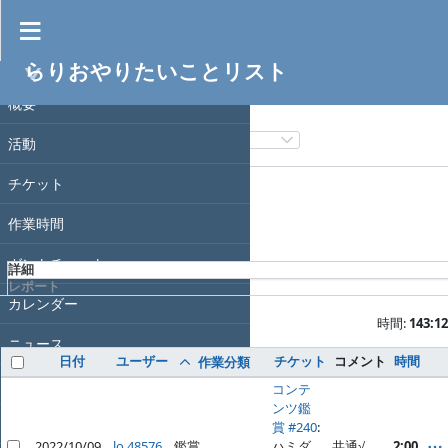
作業時間
らりおやりたいことリスト
フィルタ
プロジェクト
日付
概要
フィルタ追加
活動
オプション
チケット
作業時間
適用
クリア
ガントチャート
詳細
レポート
カレンダー
時間:
143:12
ニュース
日付
ユーザー
チケット
コメント
時間
作業分類
文書
コンテ
ンツ鑑
Wiki
賞 #240
:
2022/10/09
lo 48576
鑑賞
ハミダ
共通√
2:00