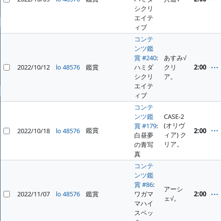
ファイル
シクリ
エイテ
全般
ィブ
ホーム
コンテ
ンツ鑑
プロジェクト
賞 #240
:
あすみ√
2022/10/12
lo 48576
鑑賞
ハミダ
クリ
2:00
ヘルプ
シクリ
ア。
エイテ
プロフィール
ィブ
ログイン
コンテ
ンツ鑑
CASE-2
(オリヴ
賞 #179
:
鑑賞
2022/10/18
lo 48576
2:00
ィア) ク
白昼夢
リア。
の青写
真
コンテ
ンツ鑑
賞 #86
:
アーシ
2022/11/07
lo 48576
鑑賞
ワガマ
2:00
ェ√。
マハイ
スペッ