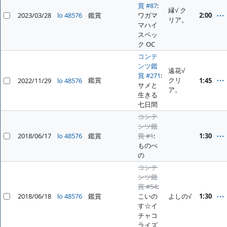
賞 #87
:
縁√ ク
2023/03/28
lo 48576
鑑賞
ワガマ
2:00
リア。
マハイ
スペッ
ク OC
コンテ
ンツ鑑
遠花√
賞 #271
:
鑑賞
クリ
2022/11/29
lo 48576
1:45
サメと
ア。
生きる
七日間
コンテ
ンツ鑑
2018/06/17
lo 48576
鑑賞
賞 #1
:
1:30
ものべ
の
コンテ
ンツ鑑
賞 #54
:
2018/06/18
lo 48576
鑑賞
こいの
よしの√
1:30
す☆イ
チャコ
ライズ