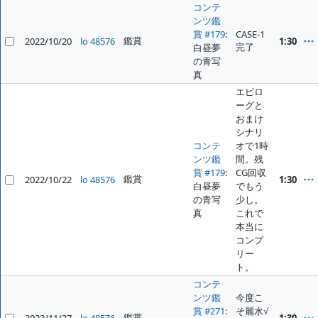
コンテ
ンツ鑑
賞 #179
:
CASE-1
鑑賞
2022/10/20
lo 48576
1:30
完了
白昼夢
の青写
真
エピロ
ーグと
おまけ
シナリ
コンテ
オで1時
ンツ鑑
間。残
賞 #179
:
CG回収
鑑賞
2022/10/22
lo 48576
1:30
白昼夢
でもう
の青写
少し。
真
これで
本当に
コンプ
リー
ト。
コンテ
ンツ鑑
今度こ
賞 #271
:
そ麗水√
鑑賞
2022/11/27
lo 48576
1:30