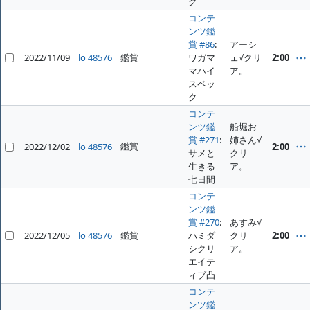
ク
コンテ
ンツ鑑
賞 #86
:
アーシ
2022/11/09
lo 48576
鑑賞
ワガマ
ェ√クリ
2:00
マハイ
ア。
スペッ
ク
コンテ
ンツ鑑
船堀お
賞 #271
:
姉さん√
鑑賞
2022/12/02
lo 48576
2:00
サメと
クリ
生きる
ア。
七日間
コンテ
ンツ鑑
賞 #270
:
あすみ√
2022/12/05
lo 48576
鑑賞
ハミダ
クリ
2:00
シクリ
ア。
エイテ
ィブ凸
コンテ
ンツ鑑