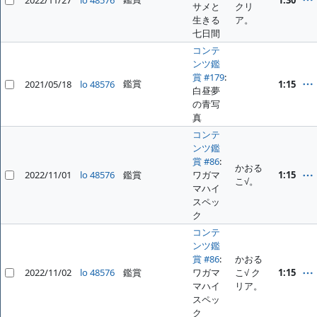
サメと
クリ
生きる
ア。
七日間
コンテ
ンツ鑑
賞 #179
:
鑑賞
2021/05/18
lo 48576
1:15
白昼夢
の青写
真
コンテ
ンツ鑑
賞 #86
:
かおる
2022/11/01
lo 48576
鑑賞
ワガマ
1:15
こ√。
マハイ
スペッ
ク
コンテ
ンツ鑑
賞 #86
:
かおる
2022/11/02
lo 48576
鑑賞
ワガマ
こ√ ク
1:15
マハイ
リア。
スペッ
ク