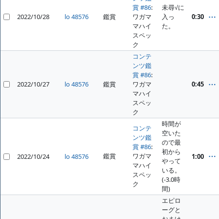
賞 #86
:
未尋√に
2022/10/28
lo 48576
鑑賞
ワガマ
入っ
0:30
マハイ
た。
スペッ
ク
コンテ
ンツ鑑
賞 #86
:
2022/10/27
lo 48576
鑑賞
ワガマ
0:45
マハイ
スペッ
ク
時間が
コンテ
空いた
ンツ鑑
ので最
賞 #86
:
初から
鑑賞
ワガマ
2022/10/24
lo 48576
1:00
やって
マハイ
いる。
スペッ
(-3.0時
ク
間)
エピロ
ーグと
おまけ