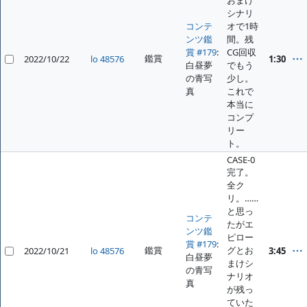
シナリ
コンテ
オで1時
ンツ鑑
間。残
賞 #179
:
CG回収
鑑賞
2022/10/22
lo 48576
1:30
白昼夢
でもう
の青写
少し。
真
これで
本当に
コンプ
リー
ト。
CASE-0
完了。
全ク
リ。……
と思っ
コンテ
たがエ
ンツ鑑
ピロー
賞 #179
:
鑑賞
グとお
2022/10/21
lo 48576
3:45
白昼夢
まけシ
の青写
ナリオ
真
が残っ
ていた