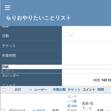
作業時間
らりおやりたいことリスト
フィルタ
プロジェクト
日付
概要
フィルタ追加
活動
オプション
チケット
作業時間
適用
クリア
ガントチャート
詳細
レポート
カレンダー
時間:
143:12
ニュース
日付
作業分類
チケット
コメント
時間
ユーザー
文書
コンテ
ンツ鑑
兎亜√完
Wiki
賞 #86
:
了。コ
2022/11/13
lo 48576
鑑賞
ワガマ
3:15