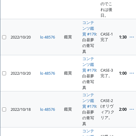
のでこ
れは後
日。
コンテ
ンツ鑑
賞 #179
:
CASE-1
鑑賞
2022/10/20
lo 48576
1:30
完了
白昼夢
の青写
真
コンテ
ンツ鑑
賞 #179
:
CASE-3
鑑賞
2022/10/20
lo 48576
1:00
完了。
白昼夢
の青写
真
コンテ
ンツ鑑
CASE-2
(オリヴ
賞 #179
:
鑑賞
2022/10/18
lo 48576
2:00
ィア) ク
白昼夢
リア。
の青写
真
コンテ