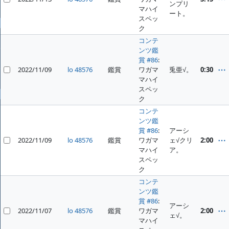
ンプリ
ファイル
マハイ
ート。
スペッ
全般
ク
ホーム
コンテ
ンツ鑑
プロジェクト
賞 #86
:
2022/11/09
lo 48576
鑑賞
ワガマ
兎亜√。
0:30
ヘルプ
マハイ
スペッ
プロフィール
ク
ログイン
コンテ
ンツ鑑
賞 #86
:
アーシ
2022/11/09
lo 48576
鑑賞
ワガマ
ェ√クリ
2:00
マハイ
ア。
スペッ
ク
コンテ
ンツ鑑
賞 #86
:
アーシ
2022/11/07
lo 48576
鑑賞
ワガマ
2:00
ェ√。
マハイ