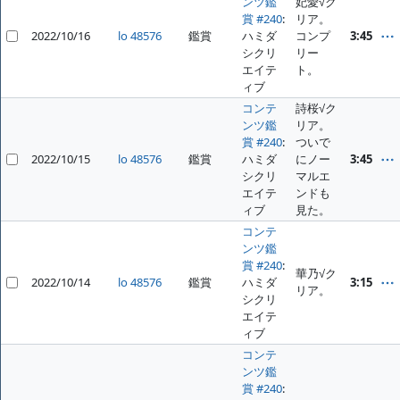
ンツ鑑
妃愛√ク
賞 #240
:
リア。
2022/10/16
lo 48576
鑑賞
ハミダ
コンプ
3:45
シクリ
リー
エイテ
ト。
ィブ
コンテ
詩桜√ク
ンツ鑑
リア。
賞 #240
:
ついで
2022/10/15
lo 48576
鑑賞
ハミダ
にノー
3:45
シクリ
マルエ
エイテ
ンドも
ィブ
見た。
コンテ
ンツ鑑
賞 #240
:
華乃√ク
2022/10/14
lo 48576
鑑賞
ハミダ
3:15
リア。
シクリ
エイテ
ィブ
コンテ
ンツ鑑
賞 #240
: