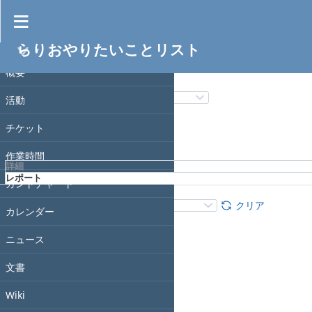
作業時間
らりおやりたいことリスト
フィルタ
プロジェクト
日付
概要
フィルタ追加
活動
チケット
適用
クリア
作業時間
詳細
レポート
ガントチャート
詳細
:
追加
:
クリア
カレンダー
ニュース
文書
Wiki