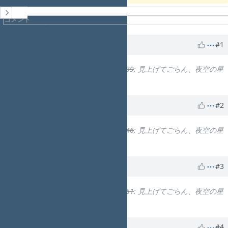
履歴
コメント
プロパティ更新履歴
lo 48576
さんが
8年以上
前に更新
#1
L4
関連している
コンテンツ鑑賞 #39
: 見上げてごらん、夜空の星
を 体験版
を追加
lo 48576
さんが
8年以上
前に更新
#2
L4
関連している
コンテンツ鑑賞 #46
: 見上げてごらん、夜空の星
を FINE DAYS
を追加
lo 48576
さんが
8年以上
前に更新
#3
L4
関連している
コンテンツ鑑賞 #51
: 見上げてごらん、夜空の星
を Interstellar Focus
を追加
lo 48576
さんが
2年以上
前に更新
#4
L4