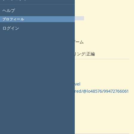
期日:
ヘルプ
進捗率:
プロフィール
0%
ログイン
予定工数:
コンテンツ種別
:
ノベルゲーム
作品特性
:
ナンバリング:正編
説明
見上げてごらん、夜空の星を
A Sky Full of Stars | MoeNovel
https://mastodon.cardina1.red/@lo48576/99472766061
577341
英語版が出るらしい。
余裕があったらやってみたいものだ。
サントラはもう持っている。