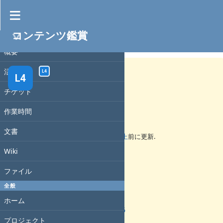
コンテンツ鑑賞
プロジェクト
コンテンツ鑑賞 #45
完了
概要
活動
L4
L4
チケット
見上げてごらん、夜空の星を
作業時間
文書
lo 48576
さんが
8年以上
前に追加.
2年以上
前に更新.
Wiki
ステータス:
却下
ファイル
優先度:
全般
通常
担当者:
ホーム
lo 48576
開始日:
プロジェクト